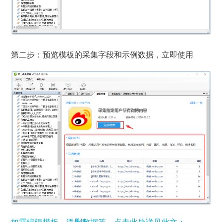
第二步：预览模板的采集字段和示例数据，立即使用