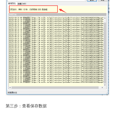
第三步：查看保存数据