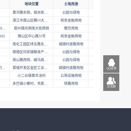
地块位置
土地用途
面积
黄河路东侧，城关街道刘坟行政村
公园与绿地
0.5915
湛江市霞山区椹川大道中50号之一
商务金融用地
0.504631
蔚自规协让【2021】01号
蔚州镇光明南大街西侧
餐饮用地
2.0079
165
博山区中心路31号
商务金融用地
0.021277
南化工园区纬五路东段南侧
城镇村道路用地
0.44
顺德区均安镇粮食产业园侧地块
公园与绿地
3.288029
南山路西侧、威乌高速南侧地块
公园与绿地
5.6101
顺安街（国道207上行线—络桦路）道路工程项目（开发区段）
晋城开发区金匠工业园（具体位置以用地红线图为准）
城镇村道路用地
4.7205
QQ咨询
小二台镇黄羊洼村
公用设施用地
0.5934
多巴镇小寨村、韦家庄村、双寨村
铁路用地
97.9648
交流群