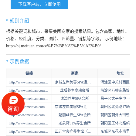
下载客户端，立即使用
* 规则介绍
根据关键词和城市，采集美团商家的搜索结果。包含商家、地址、
价格、经纬度、分类、图片、评论量、链接等字段。 示例地址：
http://bj.meituan.com/s/%E7%BE%8E%E5%AE%B9/
* 示例数据
链接
商家
地址
http://www.meituan.com/jiankangliren/1077487
京城左岸美容SPA连锁机构（中关村店）
海淀区中关村西区善缘街1号立方庭2段203号
http://www.meituan.com/jiankangliren/152663537
丝后养生高端会所
海淀区万柳东路怡秀园8
http://www.meituan.com/jiankangliren/159506627
沐湾养生SPA会所
昌平区太平庄中一街天通苑西二区19号楼
http://www.meituan.com/jiankangliren/1077492
京城左岸美容SPA连锁机构（亚运村店）
朝阳区北苑路
http://www.meituan.com/jiankangliren/108905992
魅丽丝养生SPA会所
朝阳区朝外大街朝外MEN公寓C1座3层（雅宝商城北侧 
http://www.meituan.com/jiankangliren/158862731
龙泉湾SPA养生会所
朝阳区工体北
http://www.meituan.com/jiankangliren/164949559
正元堂灸疗养生馆（广渠门店）
东城区东花市南里富贵园1区3号楼6单元40