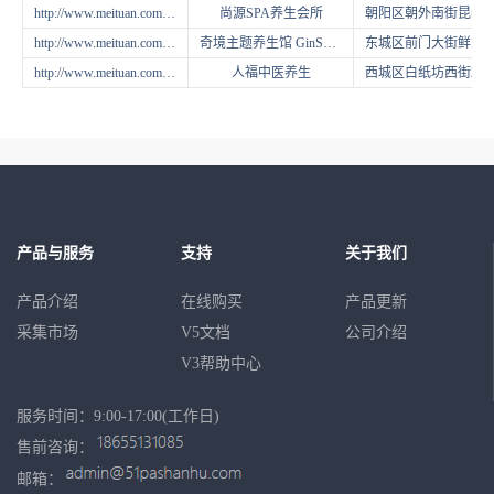
http://www.meituan.com/jiankangliren/41776592
尚源SPA养生会所
朝阳区朝外南街昆泰国际公
http://www.meituan.com/jiankangliren/40681735
奇境主题养生馆 GinSPA（前门旗舰店）
东城区前门大街鲜鱼口老字号美食街92号院内（进美食街直行50米看到
http://www.meituan.com/jiankangliren/165025621
人福中医养生
西城区白纸坊西街20号圣都大厦底商（地铁陶然亭
产品与服务
支持
关于我们
产品介绍
在线购买
产品更新
采集市场
V5文档
公司介绍
V3帮助中心
服务时间：9:00-17:00(工作日)
售前咨询：
邮箱：